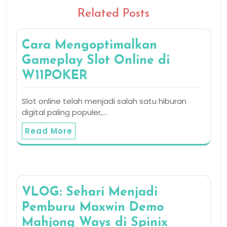
Related Posts
Cara Mengoptimalkan
Gameplay Slot Online di
W11POKER
Slot online telah menjadi salah satu hiburan
digital paling populer,…
Read More
VLOG: Sehari Menjadi
Pemburu Maxwin Demo
Mahjong Ways di Spinix