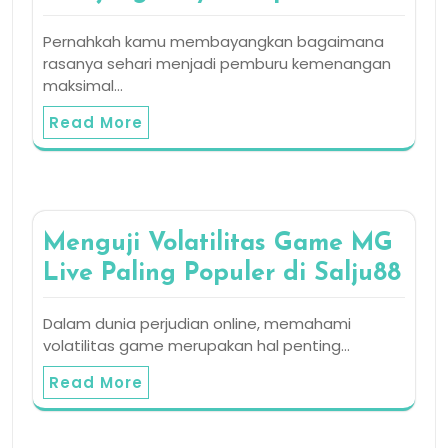
Pernahkah kamu membayangkan bagaimana
rasanya sehari menjadi pemburu kemenangan
maksimal…
Read More
Menguji Volatilitas Game MG
Live Paling Populer di Salju88
Dalam dunia perjudian online, memahami
volatilitas game merupakan hal penting…
Read More