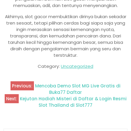
memuaskan, adil, dan tentunya menyenangkan.
Akhirnya, slot gacor membuktikan dirinya bukan sekadar
tren sesaat, tetapi pilihan cerdas bagi siapa saja yang
ingin merasakan sensasi kemenangan nyata,
transparansi, dan kemudahan pencairan dana. Dari
taruhan kecil hingga kemenangan besar, semua bisa
diraih dengan pengalaman bermain yang seru dan
terstruktur.
Category:
Uncategorized
Previous:
Mencoba Demo Slot MG Live Gratis di
Post
Buka77 Daftar
navigation
Next:
Kejutan Hadiah Misteri di Daftar & Login Resmi
Slot Thailand di Slot777