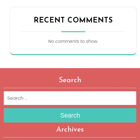
RECENT COMMENTS
No comments to show.
Search
Search
Archives