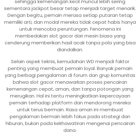
sehingga kemenangan kecil muncul lebih sering
sementara jackpot besar tetap menjadi target menarik.
Dengan begitu, pemain merasa setiap putaran tetap
memiliki arti, dan modal mereka tidak cepat habis hanya
untuk mencoba peruntungan. Fenomena ini
membedakan slot gacor dari mesin biasa yang
cenderung memberikan hasil acak tanpa pola yang bisa
diandalkan.
Selain aspek teknis, kemudahan WD menjadi faktor
penting yang membuat pemain loyal. Banyak pemain
yang berbagi pengalaman di forum dan grup komunitas
bahwa slot gacor menawarkan proses pencairan
kemenangan cepat, aman, dan tanpa potongan yang
merugikan. Hal ini tentu meningkatkan kepercayaan
pemain terhadap platform dan mendorong mereka
untuk terus bermain. Rasa aman ini membuat
pengalaman bermain lebih fokus pada strategi dan
hiburan, bukan pada kekhawatiran mengenai pencairan
dana.