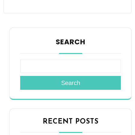
SEARCH
Search
RECENT POSTS