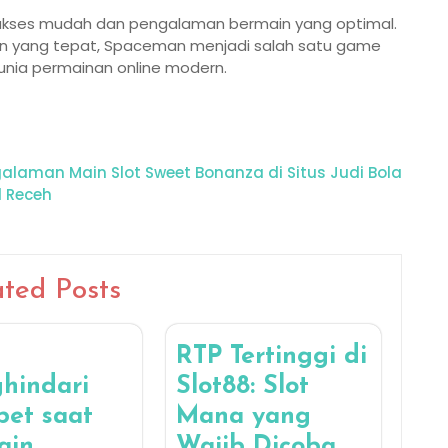
akses mudah dan pengalaman bermain yang optimal.
an yang tepat, Spaceman menjadi salah satu game
dunia permainan online modern.
alaman Main Slot Sweet Bonanza di Situs Judi Bola
l Receh
ated Posts
RTP Tertinggi di
hindari
Slot88: Slot
bet saat
Mana yang
ain
Wajib Dicoba