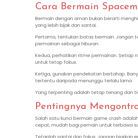
Cara Bermain Space
Bermain dengan aman bukan berarti menghi
yang lebih bijak dan santai.
Pertama, tentukan batas bermain. Jangan t
permainan sebagai hiburan.
Kedua, perhatikan ritme permainan. Setiap 
untuk tetap fokus.
Ketiga, gunakan pendekatan bertahap. Bany
tertentu daripada menunggu terlalu lama.
Yang terpenting adalah tetap tenang dan ti
Pentingnya Mengontro
Salah satu kunci bermain game crash adala
cepat, mudah bagi pemain untuk terbawa s
Tetaplah santai dan fokus. Jangan biarkan