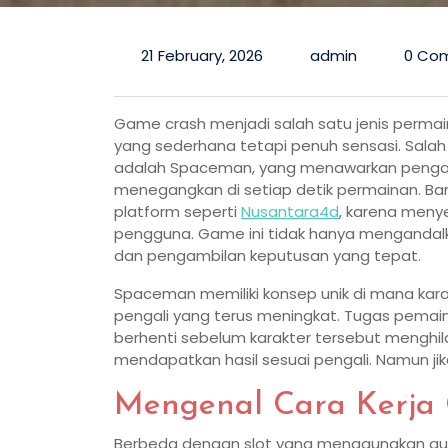
21 February, 2026
admin
0 Co
Game crash menjadi salah satu jenis perma
yang sederhana tetapi penuh sensasi. Salah
adalah Spaceman, yang menawarkan pengal
menegangkan di setiap detik permainan. Ba
platform seperti
Nusantara4d
, karena meny
pengguna. Game ini tidak hanya mengandal
dan pengambilan keputusan yang tepat.
Spaceman memiliki konsep unik di mana kara
pengali yang terus meningkat. Tugas pemai
berhenti sebelum karakter tersebut menghil
mendapatkan hasil sesuai pengali. Namun jika
Mengenal Cara Kerja
Berbeda dengan slot yang menggunakan gu