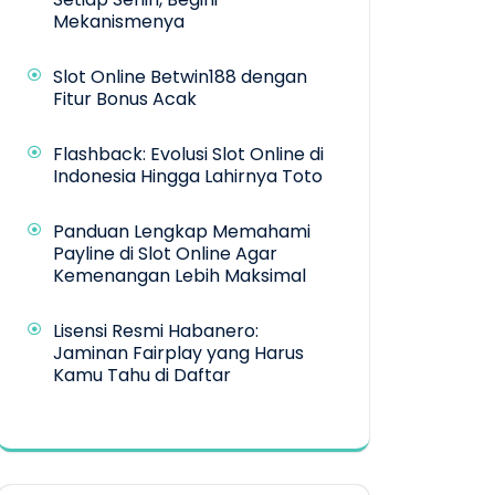
Mekanismenya
Slot Online Betwin188 dengan
Fitur Bonus Acak
Flashback: Evolusi Slot Online di
Indonesia Hingga Lahirnya Toto
Panduan Lengkap Memahami
Payline di Slot Online Agar
Kemenangan Lebih Maksimal
Lisensi Resmi Habanero:
Jaminan Fairplay yang Harus
Kamu Tahu di Daftar