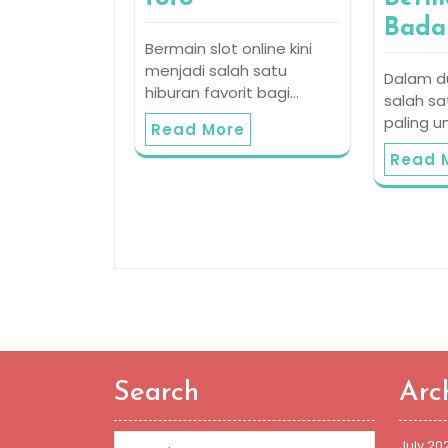
Bada
Bermain slot online kini
menjadi salah satu
Dalam du
hiburan favorit bagi…
salah sa
paling 
Read More
Read 
Search
Arc
July 20