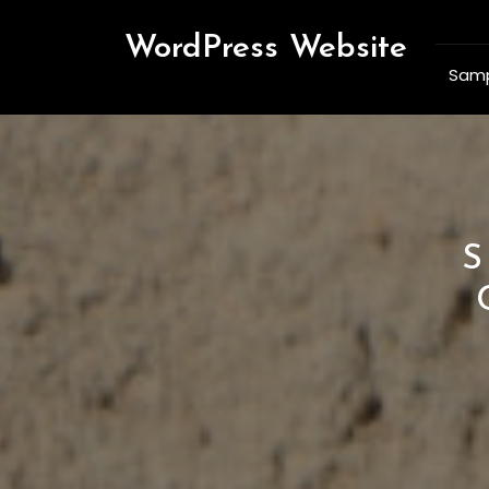
Skip
to
WordPress Website
content
Samp
S