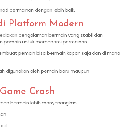
ti permainan dengan lebih baik.
i Platform Modern
ediakan pengalaman bermain yang stabil dan
kan pemain untuk memahami permainan.
 membuat pemain bisa bermain kapan saja dan di mana
udah digunakan oleh pemain baru maupun
i Game Crash
aman bermain lebih menyenangkan:
nan
sil