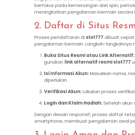
berfokus pada kemenangan dari spin, pemai
meningkatkan pengalaman bermain secara k
2. Daftar di Situs Resm
Proses pendaftaran di
slot777
dibuat cepat
pengalaman bermain. Langkah-langkahnya me
Buka Situs Resmi atau Link Alternatif:
gunakan
link alternatif resmi slot777
u
Isi Informasi Akun:
Masukkan nama, nomo
diperlukan.
Verifikasi Akun:
Lakukan proses verifik
Login dan Klaim Hadiah:
Setelah akun a
Dengan desain responsif, proses daftar te
smartphone, membuat pengalaman awal p