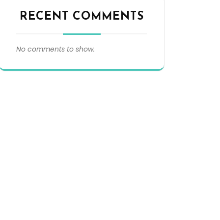
RECENT COMMENTS
No comments to show.