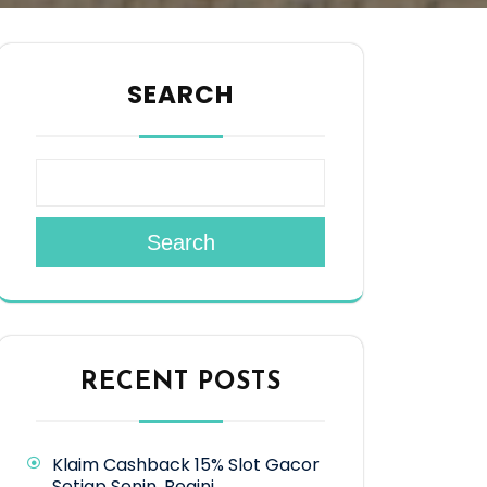
SEARCH
Search
RECENT POSTS
Klaim Cashback 15% Slot Gacor
Setiap Senin, Begini