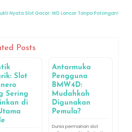
ukti Nyata Slot Gacor: WD Lancar Tanpa Potongan!
ated Posts
stik
Antarmuka
ik: Slot
Pengguna
nero
BMW4D:
g Sering
Mudahkah
inkan di
Digunakan
Utama
Pemula?
le
Dunia permainan slot