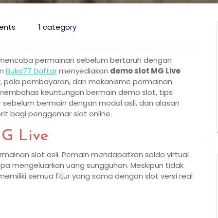
ents
1 category
 mencoba permainan sebelum bertaruh dengan
rm
Buka77 Daftar
menyediakan
demo slot MG Live
ur, pola pembayaran, dan mekanisme permainan
kan membahas keuntungan bermain demo slot, tips
r sebelum bermain dengan modal asli, dan alasan
it bagi penggemar slot online.
MG Live
ermainan slot asli. Pemain mendapatkan saldo virtual
npa mengeluarkan uang sungguhan. Meskipun tidak
miliki semua fitur yang sama dengan slot versi real