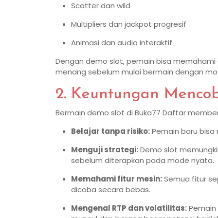
Scatter dan wild
Multipliers dan jackpot progresif
Animasi dan audio interaktif
Dengan demo slot, pemain bisa memahami c
menang sebelum mulai bermain dengan moda
2. Keuntungan Menco
Bermain demo slot di Buka77 Daftar member
Belajar tanpa risiko:
Pemain baru bisa 
Menguji strategi:
Demo slot memungkin
sebelum diterapkan pada mode nyata.
Memahami fitur mesin:
Semua fitur sep
dicoba secara bebas.
Mengenal RTP dan volatilitas:
Pemain 