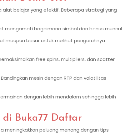
 alat belajar yang efektif. Beberapa strategi yang
t mengamati bagaimana simbol dan bonus muncul.
ecil maupun besar untuk melihat pengaruhnya
memaksimalkan free spins, multipliers, dan scatter
Bandingkan mesin dengan RTP dan volatilitas
ermainan dengan lebih mendalam sehingga lebih
f di Buka77 Daftar
sa meningkatkan peluang menang dengan tips