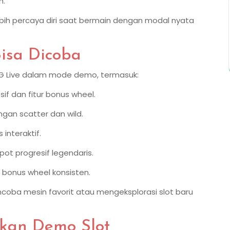
h.
ih percaya diri saat bermain dengan modal nyata
Bisa Dicoba
MG Live dalam mode demo, termasuk:
if dan fitur bonus wheel.
an scatter dan wild.
 interaktif.
ot progresif legendaris.
r bonus wheel konsisten.
ncoba mesin favorit atau mengeksplorasi slot baru
tkan Demo Slot