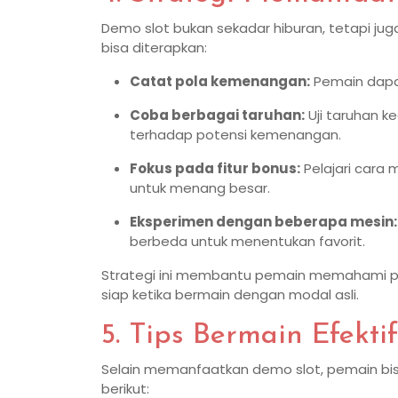
Demo slot bukan sekadar hiburan, tetapi juga
bisa diterapkan:
Catat pola kemenangan:
Pemain dapa
Coba berbagai taruhan:
Uji taruhan k
terhadap potensi kemenangan.
Fokus pada fitur bonus:
Pelajari cara 
untuk menang besar.
Eksperimen dengan beberapa mesin:
berbeda untuk menentukan favorit.
Strategi ini membantu pemain memahami p
siap ketika bermain dengan modal asli.
5. Tips Bermain Efekti
Selain memanfaatkan demo slot, pemain bi
berikut: