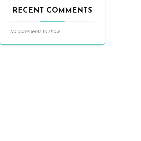
RECENT COMMENTS
No comments to show.