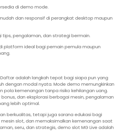
ersedia di demo mode.
mudah dan responsif di perangkat desktop maupun
tips, pengalaman, dan strategi bermain.
adi platform ideal bagi pemain pemula maupun
nang.
 Daftar adalah langkah tepat bagi siapa pun yang
ruh dengan modal nyata. Mode demo memungkinkan
 dan pola kemenangan tanpa risiko kehilangan uang.
 bonus, dan eksplorasi berbagai mesin, pengalaman
ang lebih optimal.
n berkualitas, tetapi juga sarana edukasi bagi
i mesin slot, dan memaksimalkan kemenangan saat
aman, seru, dan strategis, demo slot MG Live adalah