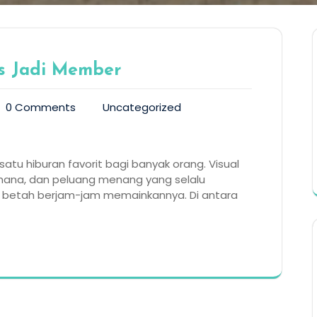
os Jadi Member
0 Comments
Uncategorized
 satu hiburan favorit bagi banyak orang. Visual
hana, dan peluang menang yang selalu
betah berjam-jam memainkannya. Di antara