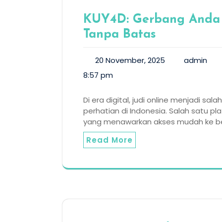
KUY4D: Gerbang Anda 
Tanpa Batas
20 November, 2025
admin
8:57 pm
Di era digital, judi online menjadi sa
perhatian di Indonesia. Salah satu p
yang menawarkan akses mudah ke ber
Read More