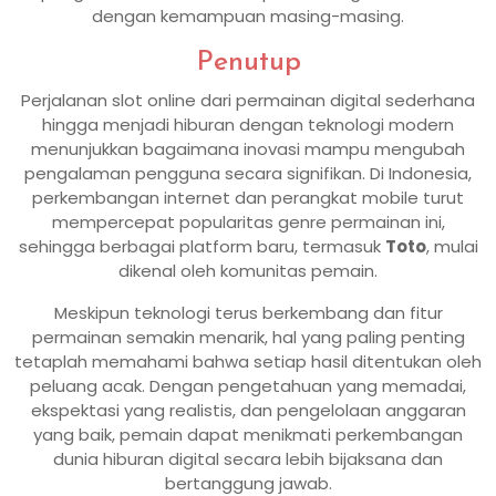
dengan kemampuan masing-masing.
Penutup
Perjalanan slot online dari permainan digital sederhana
hingga menjadi hiburan dengan teknologi modern
menunjukkan bagaimana inovasi mampu mengubah
pengalaman pengguna secara signifikan. Di Indonesia,
perkembangan internet dan perangkat mobile turut
mempercepat popularitas genre permainan ini,
sehingga berbagai platform baru, termasuk
Toto
, mulai
dikenal oleh komunitas pemain.
Meskipun teknologi terus berkembang dan fitur
permainan semakin menarik, hal yang paling penting
tetaplah memahami bahwa setiap hasil ditentukan oleh
peluang acak. Dengan pengetahuan yang memadai,
ekspektasi yang realistis, dan pengelolaan anggaran
yang baik, pemain dapat menikmati perkembangan
dunia hiburan digital secara lebih bijaksana dan
bertanggung jawab.