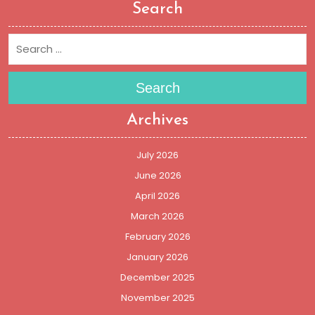
Search
Search
Archives
July 2026
June 2026
April 2026
March 2026
February 2026
January 2026
December 2025
November 2025