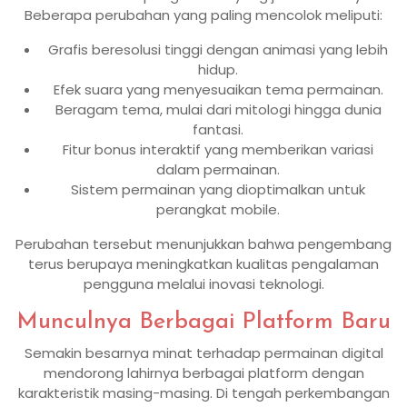
Beberapa perubahan yang paling mencolok meliputi:
Grafis beresolusi tinggi dengan animasi yang lebih
hidup.
Efek suara yang menyesuaikan tema permainan.
Beragam tema, mulai dari mitologi hingga dunia
fantasi.
Fitur bonus interaktif yang memberikan variasi
dalam permainan.
Sistem permainan yang dioptimalkan untuk
perangkat mobile.
Perubahan tersebut menunjukkan bahwa pengembang
terus berupaya meningkatkan kualitas pengalaman
pengguna melalui inovasi teknologi.
Munculnya Berbagai Platform Baru
Semakin besarnya minat terhadap permainan digital
mendorong lahirnya berbagai platform dengan
karakteristik masing-masing. Di tengah perkembangan