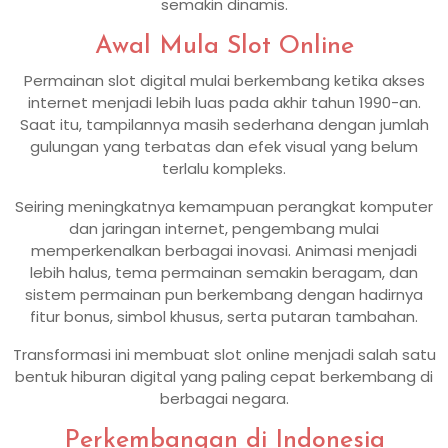
semakin dinamis.
Awal Mula Slot Online
Permainan slot digital mulai berkembang ketika akses
internet menjadi lebih luas pada akhir tahun 1990-an.
Saat itu, tampilannya masih sederhana dengan jumlah
gulungan yang terbatas dan efek visual yang belum
terlalu kompleks.
Seiring meningkatnya kemampuan perangkat komputer
dan jaringan internet, pengembang mulai
memperkenalkan berbagai inovasi. Animasi menjadi
lebih halus, tema permainan semakin beragam, dan
sistem permainan pun berkembang dengan hadirnya
fitur bonus, simbol khusus, serta putaran tambahan.
Transformasi ini membuat slot online menjadi salah satu
bentuk hiburan digital yang paling cepat berkembang di
berbagai negara.
Perkembangan di Indonesia