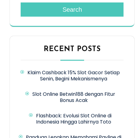
Search
RECENT POSTS
Klaim Cashback 15% Slot Gacor Setiap
Senin, Begini Mekanismenya
Slot Online Betwin188 dengan Fitur
Bonus Acak
Flashback: Evolusi Slot Online di
Indonesia Hingga Lahirnya Toto
Panduan Lengkap Memahami Payline di