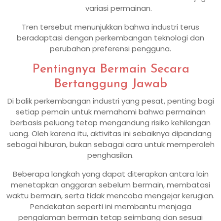
variasi permainan.
Tren tersebut menunjukkan bahwa industri terus
beradaptasi dengan perkembangan teknologi dan
perubahan preferensi pengguna.
Pentingnya Bermain Secara
Bertanggung Jawab
Di balik perkembangan industri yang pesat, penting bagi
setiap pemain untuk memahami bahwa permainan
berbasis peluang tetap mengandung risiko kehilangan
uang. Oleh karena itu, aktivitas ini sebaiknya dipandang
sebagai hiburan, bukan sebagai cara untuk memperoleh
penghasilan.
Beberapa langkah yang dapat diterapkan antara lain
menetapkan anggaran sebelum bermain, membatasi
waktu bermain, serta tidak mencoba mengejar kerugian.
Pendekatan seperti ini membantu menjaga
pengalaman bermain tetap seimbang dan sesuai