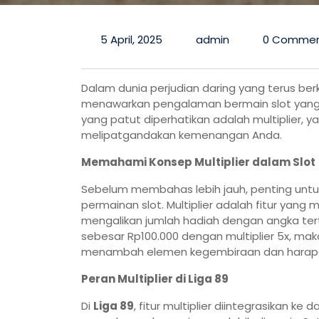
5 April, 2025
admin
0 Comme
Dalam dunia perjudian daring yang terus b
menawarkan pengalaman bermain slot yang ka
yang patut diperhatikan adalah multiplier,
melipatgandakan kemenangan Anda.
Memahami Konsep Multiplier dalam Slot
Sebelum membahas lebih jauh, penting untu
permainan slot.
Multiplier adalah fitur yan
mengalikan jumlah hadiah dengan angka ter
sebesar Rp100.000 dengan multiplier 5x, m
menambah elemen kegembiraan dan harapa
Peran Multiplier di Liga 89
Di
Liga 89
, fitur multiplier diintegrasikan 