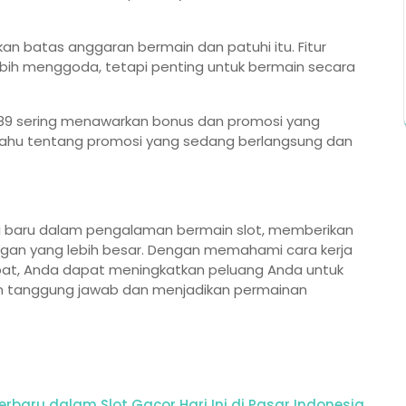
an batas anggaran bermain dan patuhi itu.
Fitur
bih menggoda, tetapi penting untuk bermain secara
 89 sering menawarkan bonus dan promosi yang
tahu tentang promosi yang sedang berlangsung dan
baru dalam pengalaman bermain slot, memberikan
an yang lebih besar.
Dengan memahami cara kerja
epat, Anda dapat meningkatkan peluang Anda untuk
an tanggung jawab dan menjadikan permainan
erbaru dalam Slot Gacor Hari Ini di Pasar Indonesia