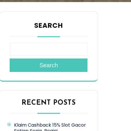
SEARCH
Search
RECENT POSTS
Klaim Cashback 15% Slot Gacor
Setiap Senin, Begini