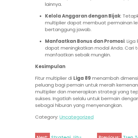
lainnya.
Kelola Anggaran dengan Bijak
:
Tetapk
multiplier dapat membuat permainan le
bertanggung jawab.
Manfaatkan Bonus dan Promosi
:
Liga
dapat meningkatkan modal Anda.
Cari 
manfaatkan sebaik mungkin.
Kesimpulan
Fitur multiplier di
Liga 89
menambah dimensi 
peluang bagi pemain untuk meraih kemenang
multiplier dan menerapkan strategi yang t
sukses.
Ingatlah selalu untuk bermain deng
sebagai hiburan yang menyenangkan.
Category:
Uncategorized
Next:
Strategi Jitu
Previous:
Tren T