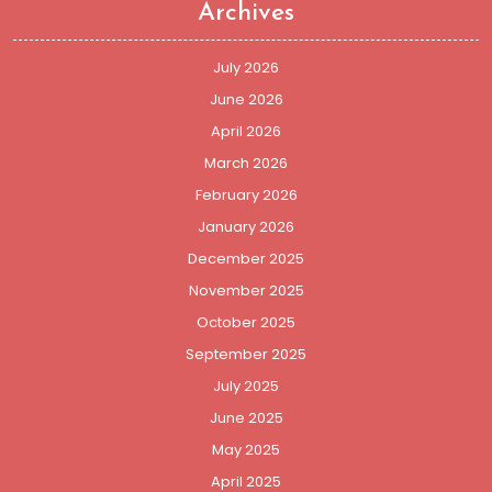
Archives
July 2026
June 2026
April 2026
March 2026
February 2026
January 2026
December 2025
November 2025
October 2025
September 2025
July 2025
June 2025
May 2025
April 2025