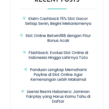
RECENT POSTS
Klaim Cashback 15% Slot Gacor
Setiap Senin, Begini Mekanismenya
Slot Online Betwin188 dengan Fitur
Bonus Acak
Flashback: Evolusi Slot Online di
Indonesia Hingga Lahirnya Toto
Panduan Lengkap Memahami
Payline di Slot Online Agar
Kemenangan Lebih Maksimal
Lisensi Resmi Habanero: Jaminan
Fairplay yang Harus Kamu Tahu di
Daftar