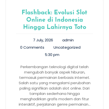
Flashback: Evolusi Slot
Online di Indonesia
Hingga Lahirnya Toto
7 July, 2026
admin
0 Comments
Uncategorized
5:30 pm
Perkembangan teknologi digital telah
mengubah banyak aspek hiburan,
termasuk permainan berbasis internet.
Salah satu yang mengalami perubahan
paling signifikan adalah slot online. Dari
tampilan sederhana hingga
menghadirkan grafis modern dan fitur
interaktif, perjalanan genre permainan…