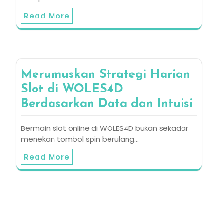
Read More
Merumuskan Strategi Harian
Slot di WOLES4D
Berdasarkan Data dan Intuisi
Bermain slot online di WOLES4D bukan sekadar
menekan tombol spin berulang…
Read More