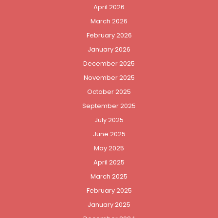
April 2026
March 2026
February 2026
January 2026
December 2025
November 2025
October 2025
September 2025
July 2025
June 2025
May 2025
April 2025
March 2025
February 2025
January 2025