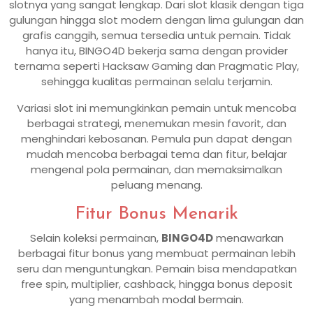
slotnya yang sangat lengkap. Dari slot klasik dengan tiga
gulungan hingga slot modern dengan lima gulungan dan
grafis canggih, semua tersedia untuk pemain. Tidak
hanya itu, BINGO4D bekerja sama dengan provider
ternama seperti Hacksaw Gaming dan Pragmatic Play,
sehingga kualitas permainan selalu terjamin.
Variasi slot ini memungkinkan pemain untuk mencoba
berbagai strategi, menemukan mesin favorit, dan
menghindari kebosanan. Pemula pun dapat dengan
mudah mencoba berbagai tema dan fitur, belajar
mengenal pola permainan, dan memaksimalkan
peluang menang.
Fitur Bonus Menarik
Selain koleksi permainan,
BINGO4D
menawarkan
berbagai fitur bonus yang membuat permainan lebih
seru dan menguntungkan. Pemain bisa mendapatkan
free spin, multiplier, cashback, hingga bonus deposit
yang menambah modal bermain.