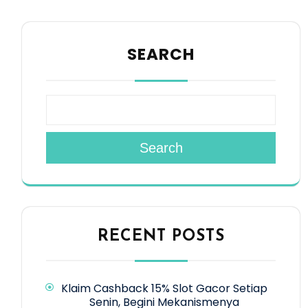
SEARCH
Search
RECENT POSTS
Klaim Cashback 15% Slot Gacor Setiap
Senin, Begini Mekanismenya