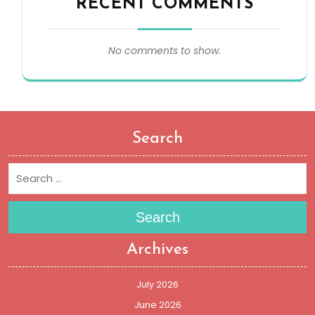
RECENT COMMENTS
No comments to show.
Search
Search
Archives
July 2026
June 2026