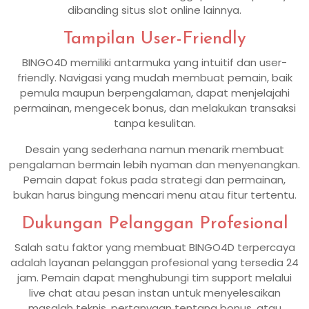
dibanding situs slot online lainnya.
Tampilan User-Friendly
BINGO4D memiliki antarmuka yang intuitif dan user-
friendly. Navigasi yang mudah membuat pemain, baik
pemula maupun berpengalaman, dapat menjelajahi
permainan, mengecek bonus, dan melakukan transaksi
tanpa kesulitan.
Desain yang sederhana namun menarik membuat
pengalaman bermain lebih nyaman dan menyenangkan.
Pemain dapat fokus pada strategi dan permainan,
bukan harus bingung mencari menu atau fitur tertentu.
Dukungan Pelanggan Profesional
Salah satu faktor yang membuat BINGO4D terpercaya
adalah layanan pelanggan profesional yang tersedia 24
jam. Pemain dapat menghubungi tim support melalui
live chat atau pesan instan untuk menyelesaikan
masalah teknis, pertanyaan tentang bonus, atau