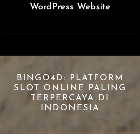
Skip
WordPress Website
to
content
Open
Button
BINGO4D: PLATFORM
SLOT ONLINE PALING
TERPERCAYA DI
INDONESIA