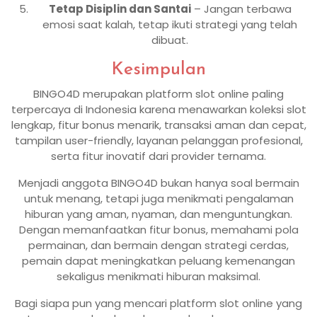
Tetap Disiplin dan Santai
– Jangan terbawa
emosi saat kalah, tetap ikuti strategi yang telah
dibuat.
Kesimpulan
BINGO4D merupakan platform slot online paling
terpercaya di Indonesia karena menawarkan koleksi slot
lengkap, fitur bonus menarik, transaksi aman dan cepat,
tampilan user-friendly, layanan pelanggan profesional,
serta fitur inovatif dari provider ternama.
Menjadi anggota BINGO4D bukan hanya soal bermain
untuk menang, tetapi juga menikmati pengalaman
hiburan yang aman, nyaman, dan menguntungkan.
Dengan memanfaatkan fitur bonus, memahami pola
permainan, dan bermain dengan strategi cerdas,
pemain dapat meningkatkan peluang kemenangan
sekaligus menikmati hiburan maksimal.
Bagi siapa pun yang mencari platform slot online yang