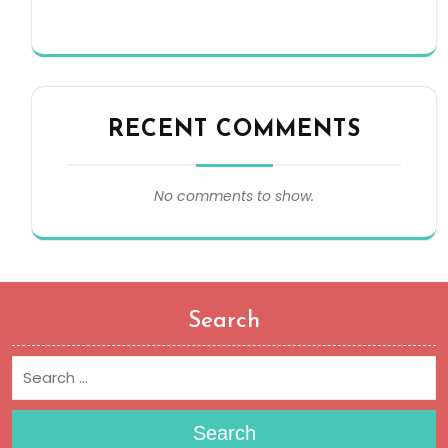
RECENT COMMENTS
No comments to show.
Search
Search