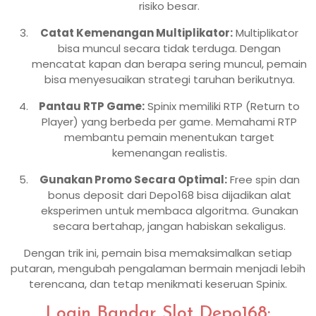
risiko besar.
Catat Kemenangan Multiplikator:
Multiplikator
bisa muncul secara tidak terduga. Dengan
mencatat kapan dan berapa sering muncul, pemain
bisa menyesuaikan strategi taruhan berikutnya.
Pantau RTP Game:
Spinix memiliki RTP (Return to
Player) yang berbeda per game. Memahami RTP
membantu pemain menentukan target
kemenangan realistis.
Gunakan Promo Secara Optimal:
Free spin dan
bonus deposit dari Depo168 bisa dijadikan alat
eksperimen untuk membaca algoritma. Gunakan
secara bertahap, jangan habiskan sekaligus.
Dengan trik ini, pemain bisa memaksimalkan setiap
putaran, mengubah pengalaman bermain menjadi lebih
terencana, dan tetap menikmati keseruan Spinix.
Login Bandar Slot Depo168: