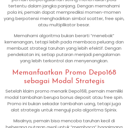
tertentu dalam jangka panjang. Dengan memahami
pola ini, pemain dapat memprediksi momen-momen
yang berpotensi menghadirkan simbol scatter, free spin,
atau multiplikator besar.
Memahami algoritma bukan berarti “menebak”
kemenangan, tetapi lebih pada membaca peluang dan
membuat strategi taruhan yang lebih efektif. Dengan
pendekatan ini, setiap putaran menjadi pengalaman
yang lebih terkontrol dan menyenangkan.
Memanfaatkan Promo Depo168
sebagai Modal Strategis
Setelah klaim promo menarik Depo168, pemain memiliki
modal tambahan berupa bonus deposit atau free spin.
Promo ini bukan sekadar tambahan uang, tetapi juga
alat strategis untuk menguji pola algoritma Spinix.
Misalnya, pemain bisa mencoba taruhan kecil di
beberapa putaran awal untuk “membaca” bagaimana