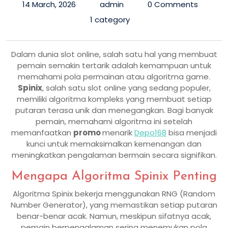
14 March, 2026
admin
0 Comments
1 category
Dalam dunia slot online, salah satu hal yang membuat
pemain semakin tertarik adalah kemampuan untuk
memahami pola permainan atau algoritma game.
Spinix
, salah satu slot online yang sedang populer,
memiliki algoritma kompleks yang membuat setiap
putaran terasa unik dan menegangkan. Bagi banyak
pemain, memahami algoritma ini setelah
memanfaatkan
promo
menarik
Depo168
bisa menjadi
kunci untuk memaksimalkan kemenangan dan
meningkatkan pengalaman bermain secara signifikan.
Mengapa Algoritma Spinix Penting
Algoritma Spinix bekerja menggunakan RNG (Random
Number Generator), yang memastikan setiap putaran
benar-benar acak. Namun, meskipun sifatnya acak,
pemain berpengalaman sering menemukan pola