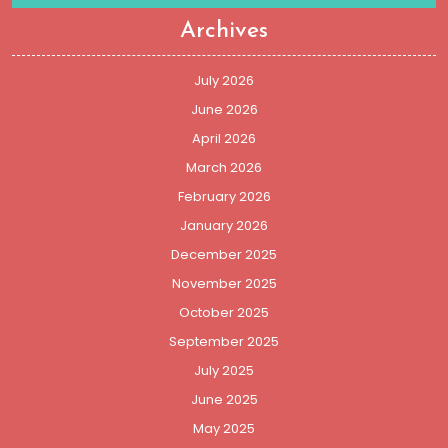
Archives
July 2026
June 2026
April 2026
March 2026
February 2026
January 2026
December 2025
November 2025
October 2025
September 2025
July 2025
June 2025
May 2025