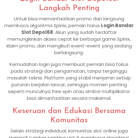
Langkah Penting
Untuk bisa memanfaatkan promo dan langsung
membaca algoritma Spinix, pemain harus
Login Bandar
Slot Depo168
. Akun yang sudah terdaftar
memungkinkan akses cepat ke berbagai game Spinix,
klaim promo, dan mengikuti event-event yang sedang
berlangsung.
Kemudahan login juga membuat pemain bisa fokus
pada strategi dan pengamatan, tanpa terganggu
masalah teknis. Platform yang stabil menjamin setiap
putaran berjalan lancar, sehingga momen penting
seperti munculnya free spin atau simbol multiplikator
bisa dimanfaatkan secara maksimal.
Keseruan dan Edukasi Bersama
Komunitas
Selain strategi individual, komunitas slot online juga
menjadi sumber penting untuk membaca algoritma