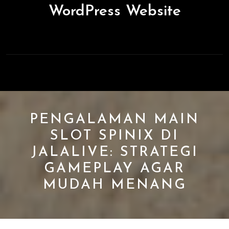
Skip
WordPress Website
to
content
Open
Button
PENGALAMAN MAIN
SLOT SPINIX DI
JALALIVE: STRATEGI
GAMEPLAY AGAR
MUDAH MENANG