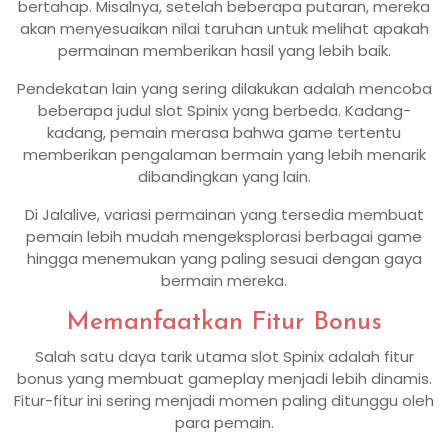
bertahap. Misalnya, setelah beberapa putaran, mereka
akan menyesuaikan nilai taruhan untuk melihat apakah
permainan memberikan hasil yang lebih baik.
Pendekatan lain yang sering dilakukan adalah mencoba
beberapa judul slot Spinix yang berbeda. Kadang-
kadang, pemain merasa bahwa game tertentu
memberikan pengalaman bermain yang lebih menarik
dibandingkan yang lain.
Di Jalalive, variasi permainan yang tersedia membuat
pemain lebih mudah mengeksplorasi berbagai game
hingga menemukan yang paling sesuai dengan gaya
bermain mereka.
Memanfaatkan Fitur Bonus
Salah satu daya tarik utama slot Spinix adalah fitur
bonus yang membuat gameplay menjadi lebih dinamis.
Fitur-fitur ini sering menjadi momen paling ditunggu oleh
para pemain.