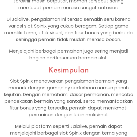
terakhir masih berputar, momen tersebut sering
membuat pemain merasa sangat antusias.
Di Jalalive, pengalaman ini terasa semakin seru karena
variasi slot Spinix yang cukup beragam. Setiap game
memiliki tema, efek visual, dan fitur bonus yang berbeda
sehingga pemain tidak mudah merasa bosan.
Menjelajahi berbagai permainan juga sering menjadi
bagian dari keseruan bermain slot.
Kesimpulan
Slot Spinix menawarkan pengalaman bermain yang
menarik dengan gameplay sederhana namun penuh
kejutan. Dengan memahami dasar permainan, mencoba
pendekatan bermain yang santai, serta memanfaatkan
fitur bonus yang tersedia, pemain dapat menikmati
permainan dengan lebih maksimal.
Melalui platform seperti Jalalive, pemain dapat
menjelajahi berbagai slot Spinix dengan tema yang