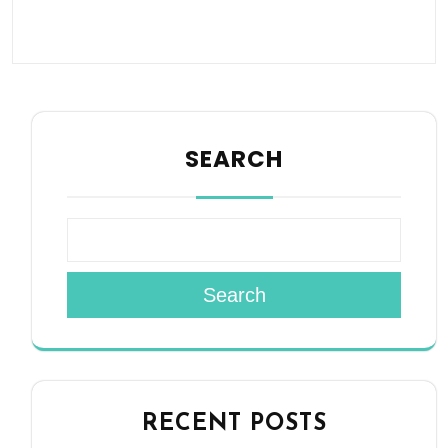
SEARCH
Search
RECENT POSTS