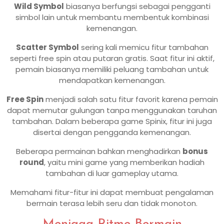
Wild Symbol
biasanya berfungsi sebagai pengganti
simbol lain untuk membantu membentuk kombinasi
kemenangan.
Scatter Symbol
sering kali memicu fitur tambahan
seperti free spin atau putaran gratis. Saat fitur ini aktif,
pemain biasanya memiliki peluang tambahan untuk
mendapatkan kemenangan.
Free Spin
menjadi salah satu fitur favorit karena pemain
dapat memutar gulungan tanpa menggunakan taruhan
tambahan. Dalam beberapa game Spinix, fitur ini juga
disertai dengan pengganda kemenangan.
Beberapa permainan bahkan menghadirkan
bonus
round
, yaitu mini game yang memberikan hadiah
tambahan di luar gameplay utama.
Memahami fitur-fitur ini dapat membuat pengalaman
bermain terasa lebih seru dan tidak monoton.